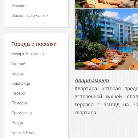
Мезонет
Земельный участок
Города и поселки
Екзарх Антимово
Ахелой
Бургас
Апартамент
Кошарица
Квартира, которая пред
Несебр
встроенной кухней, спал
Поморие
терраса с взгляд на б
квартира.
Приморско
Равда
Святой Влас