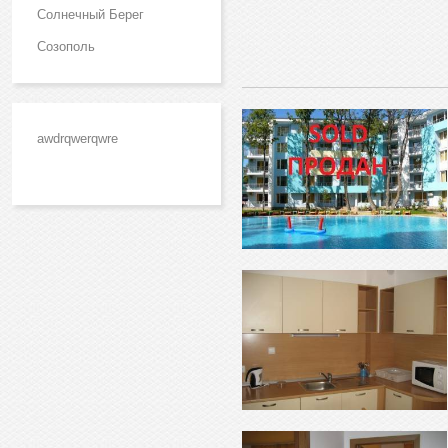
Солнечный Берег
Созополь
awdrqwerqwre