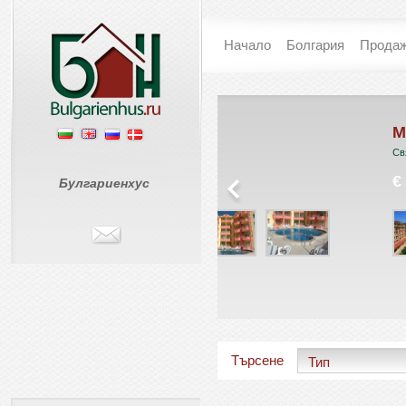
Начало
Болгария
Прода
Съни хоум
Меджик Дрийм
Солнечный Берег
Святой Влас
€ 0
€ 45 799
Булгариенхус
Търсене